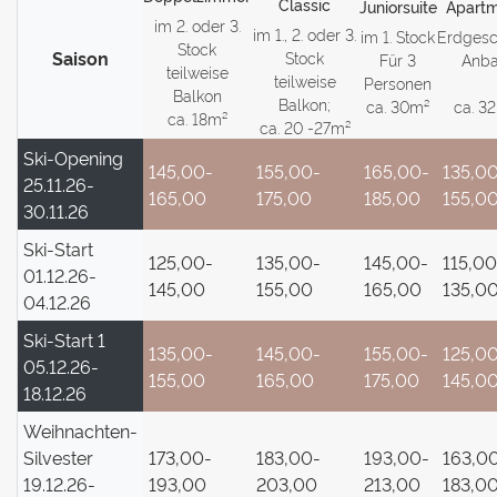
Classic
Juniorsuite
Apart
im 2. oder 3.
im 1., 2. oder 3.
im 1. Stock
Erdges
Stock
Saison
Stock
Für 3
Anb
teilweise
teilweise
Personen
Balkon
Balkon;
ca. 30m²
ca. 3
ca. 18m²
ca. 20 -27m²
Ski-Opening
145,00-
155,00-
165,00-
135,0
25.11.26-
165,00
175,00
185,00
155,0
30.11.26
Ski-Start
125,00-
135,00-
145,00-
115,00
01.12.26-
145,00
155,00
165,00
135,0
04.12.26
Ski-Start 1
135,00-
145,00-
155,00-
125,0
05.12.26-
155,00
165,00
175,00
145,0
18.12.26
Weihnachten-
Silvester
173,00-
183,00-
193,00-
163,0
19.12.26-
193,00
203,00
213,00
183,0