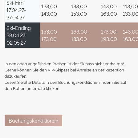
Ski-Firn
123,00-
133,00-
143,00-
113,00
17.04.27-
143,00
153,00
163,00
133,0
27.04.27
Ski-Ending
153,00-
163,00-
173,00-
143,0
28.04.27-
173,00
183,00
193,00
163,0
02.05.27
In den oben angeführten Preisen ist der Skipass nicht enthalten!
Gerne können Sie den VIP-Skipass bei Anreise an der Rezeption
dazukaufen.
Lesen Sie alle Details in den Buchungskonditionen indem Sie auf
den Button unterhalb klicken.
Buchungskonditionen